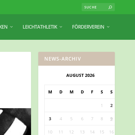
XEN
LEICHTATHLETIK
FÖRDERVEREIN
NEWS-ARCHIV
AUGUST 2026
M
D
M
D
F
S
S
1
2
3
4
5
6
7
8
9
10
11
12
13
14
15
16