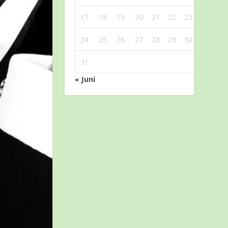
17
18
19
20
21
22
23
24
25
26
27
28
29
30
31
« Juni