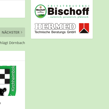
NÄCHSTER
chlägt Dörnbach
n