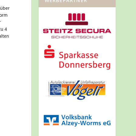
WERBEPARTNER
rüber
Form
r
zu 4
alten