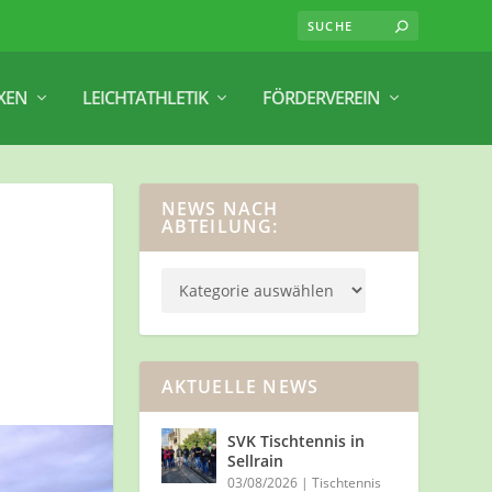
XEN
LEICHTATHLETIK
FÖRDERVEREIN
NEWS NACH
ABTEILUNG:
AKTUELLE NEWS
SVK Tischtennis in
Sellrain
03/08/2026
|
Tischtennis