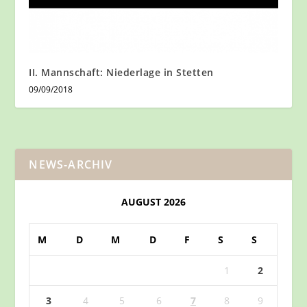
II. Mannschaft: Niederlage in Stetten
09/09/2018
NEWS-ARCHIV
AUGUST 2026
M
D
M
D
F
S
S
1
2
3
4
5
6
7
8
9