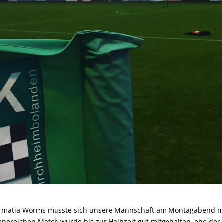
rmatia Worms musste sich unsere Mannschaft am Montagabend mi
mporeichen Match wurde bis zur Halbzeit gut mitgehalten, ehe der