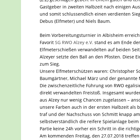
Gastgeber in zweiten Halbzeit nach einigen Au
und somit schlussendlich einen verdienten Sieg
Debus (Elfmeter) und Niels Baum.
Beim Vorbereitungsturnier in Albisheim errei
Favorit
SG RWO Alzey e.V.
stand es am Ende der
Elfmeterschießen verwandelten auf beiden Seite
Alzeyer setzte den Ball an den Pfosten. Diese
zum Sieg.
Unsere Elfmeterschützen waren: Christopher Sch
Baumgärtner, Michael März und der genannte
Die zwischenzeitliche Führung von RWO egalisi
direkt verwandelten Freistoß. Insgesamt wurde
aus Alzey nur wenig Chancen zugelassen – anso
unsere Farben auch in der ersten Halbzeit als
traf und der Nachschuss von Schmitt knapp am P
selbstverständlich die reifere Spielanlage bei
Partie keine 24h vorher ein Schritt in die richti
Am kommenden Freitag, den 27.07.2018 treffen 