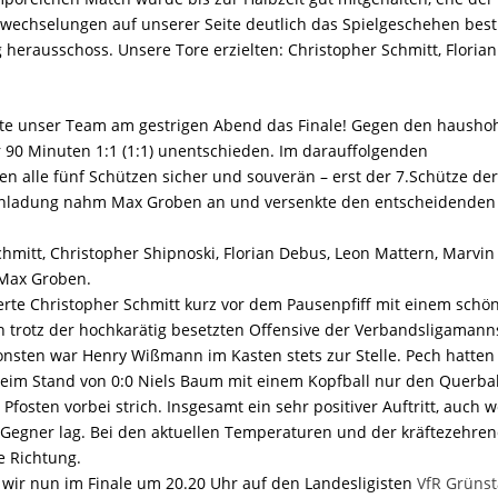
swechselungen auf unserer Seite deutlich das Spielgeschehen bes
 herausschoss. Unsere Tore erzielten: Christopher Schmitt, Florian
chte unser Team am gestrigen Abend das Finale! Gegen den hausho
 90 Minuten 1:1 (1:1) unentschieden. Im darauffolgenden
n alle fünf Schützen sicher und souverän – erst der 7.Schütze de
 Einladung nahm Max Groben an und versenkte den entscheidenden 
mitt, Christopher Shipnoski, Florian Debus, Leon Mattern, Marvin
 Max Groben.
erte Christopher Schmitt kurz vor dem Pausenpfiff mit einem schö
n trotz der hochkarätig besetzten Offensive der Verbandsligamann
nsten war Henry Wißmann im Kasten stets zur Stelle. Pech hatten
 beim Stand von 0:0 Niels Baum mit einem Kopfball nur den Querba
fosten vorbei strich. Insgesamt ein sehr positiver Auftritt, auch 
m Gegner lag. Bei den aktuellen Temperaturen und der kräftezehre
ge Richtung.
wir nun im Finale um 20.20 Uhr auf den Landesligisten
VfR Grünst