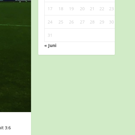
17
18
19
20
21
22
23
24
25
26
27
28
29
30
31
« Juni
t 3:6