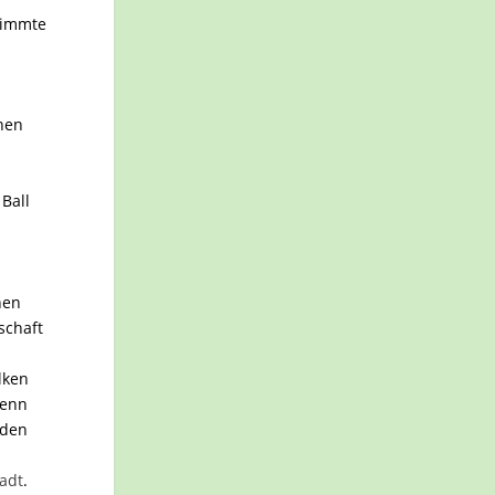
timmte
hen
r
Ball
nen
schaft
lken
wenn
nden
adt
.