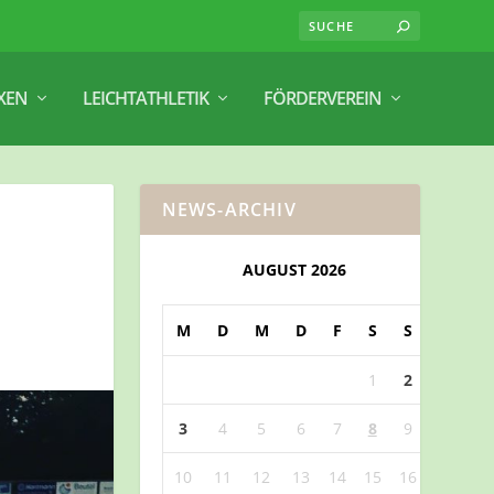
XEN
LEICHTATHLETIK
FÖRDERVEREIN
NEWS-ARCHIV
AUGUST 2026
M
D
M
D
F
S
S
1
2
3
4
5
6
7
8
9
10
11
12
13
14
15
16