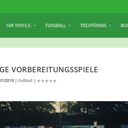
SVK 1910 E.V.
FUSSBALL
TISCHTENNIS
BO
GE VORBEREITUNGSSPIELE
07/2018
|
Fußball
|