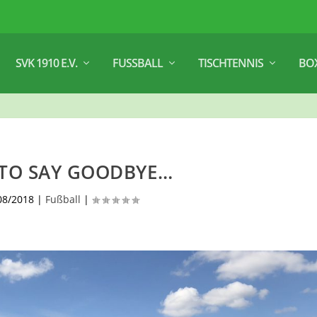
SVK 1910 E.V.
FUSSBALL
TISCHTENNIS
BO
 TO SAY GOODBYE…
08/2018
|
Fußball
|