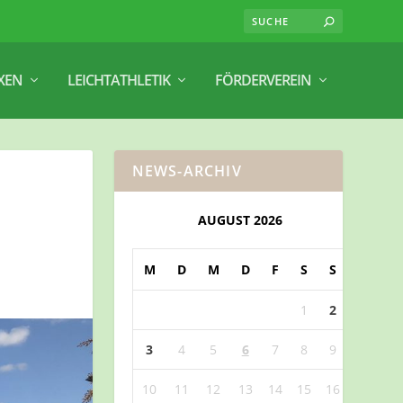
XEN
LEICHTATHLETIK
FÖRDERVEREIN
NEWS-ARCHIV
AUGUST 2026
M
D
M
D
F
S
S
1
2
3
4
5
6
7
8
9
10
11
12
13
14
15
16