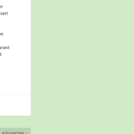
er
sert
ne
urant
d
NÄCHSTER