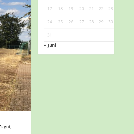
17
18
19
20
21
22
23
24
25
26
27
28
29
30
31
« Juni
s gut,