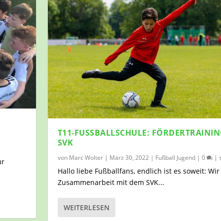
T11-FUSSBALLSCHULE: FÖRDERTRAINING
|
VK
von
Marc Wolter
|
März 30, 2022
|
Fußball Jugend
|
0
|
ur
Hallo liebe Fußballfans, endlich ist es soweit: Wir
Zusammenarbeit mit dem SVK...
WEITERLESEN