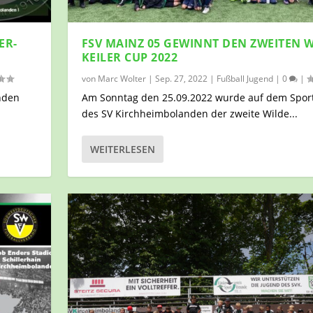
ER-
FSV MAINZ 05 GEWINNT DEN ZWEITEN 
KEILER CUP 2022
von
Marc Wolter
|
Sep. 27, 2022
|
Fußball Jugend
|
0
|
nden
Am Sonntag den 25.09.2022 wurde auf dem Spor
des SV Kirchheimbolanden der zweite Wilde...
WEITERLESEN