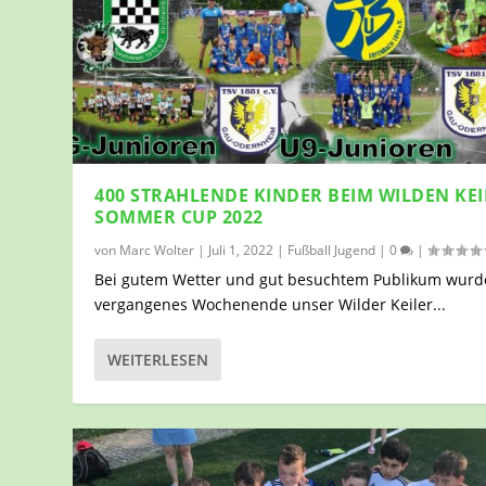
400 STRAHLENDE KINDER BEIM WILDEN KEI
SOMMER CUP 2022
von
Marc Wolter
|
Juli 1, 2022
|
Fußball Jugend
|
0
|
Bei gutem Wetter und gut besuchtem Publikum wurd
vergangenes Wochenende unser Wilder Keiler...
WEITERLESEN