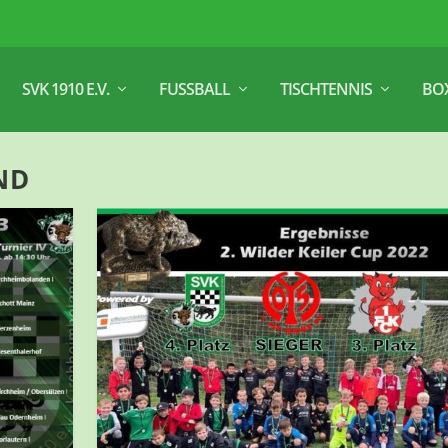
SVK 1910 E.V.
FUSSBALL
TISCHTENNIS
BO
D