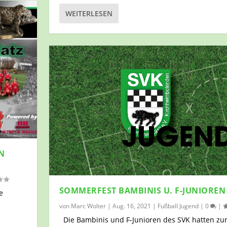
WEITERLESEN
N
SOMMERFEST BAMBINIS U. F-JUNIOREN
e
von
Marc Wolter
|
Aug. 16, 2021
|
Fußball Jugend
|
0
|
Die Bambinis und F-Junioren des SVK hatten z