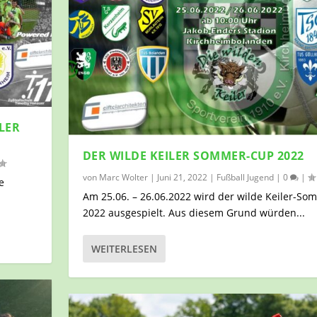
LER
DER WILDE KEILER SOMMER-CUP 2022
von
Marc Wolter
|
Juni 21, 2022
|
Fußball Jugend
|
0
|
e
Am 25.06. – 26.06.2022 wird der wilde Keiler-S
2022 ausgespielt. Aus diesem Grund würden...
WEITERLESEN