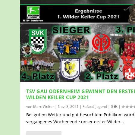
TSV GAU ODERNHEIM GEWINNT DEN ERSTE
WILDEN KEILER CUP 2021
von
Marc Wolter
|
Nov. 3, 2021
|
Fußball Jugend
|
0
|
Bei gutem Wetter und gut besuchtem Publikum wurd
vergangenes Wochenende unser erster Wilder...