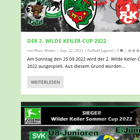
DER 2. WILDE KEILER-CUP 2022
von
Marc Wolter
|
Sep. 22, 2022
|
Fußball Jugend
|
0
|
Am Sonntag den 25.09.2022 wird der 2. Wilde Keiler-
2022 ausgespielt. Aus diesem Grund würden...
WEITERLESEN