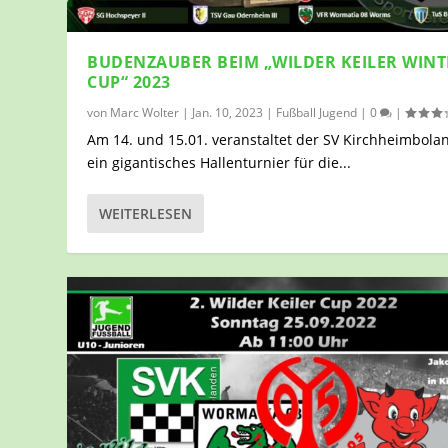
BUDENZAUBER BEIM „WILDER KEILER WINT
CUP“ 2023
von
Marc Wolter
|
Jan. 10, 2023
|
Fußball Jugend
|
0
|
Am 14. und 15.01. veranstaltet der SV Kirchheimbola
ein gigantisches Hallenturnier für die...
WEITERLESEN