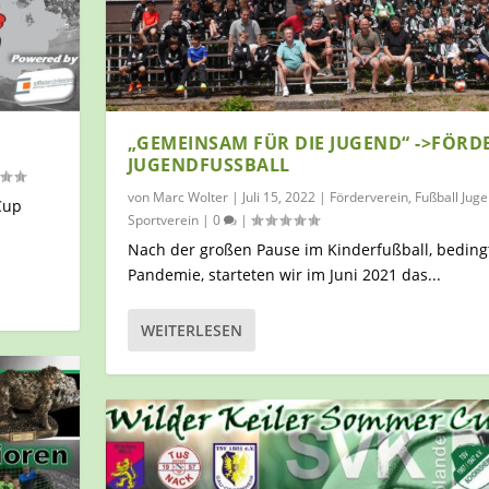
„GEMEINSAM FÜR DIE JUGEND“ ->FÖR
JUGENDFUSSBALL
von
Marc Wolter
|
Juli 15, 2022
|
Förderverein
,
Fußball Jug
Cup
Sportverein
|
0
|
Nach der großen Pause im Kinderfußball, beding
Pandemie, starteten wir im Juni 2021 das...
WEITERLESEN