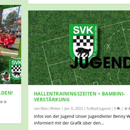
LDEN!
HALLENTRAININGSZEITEN + BAMBINI-
VERSTÄRKUNG
von
Marc Wolter
|
Jan. 6, 2022
|
Fußball Jugend
|
0
|
Infos von der Jugend Unser Jugendleiter Benny 
informiert mit der Grafik über den...