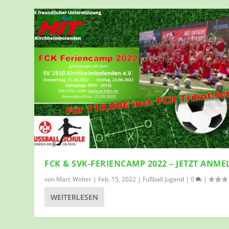
FCK & SVK-FERIENCAMP 2022 – JETZT ANME
von
Marc Wolter
|
Feb. 15, 2022
|
Fußball Jugend
|
0
|
WEITERLESEN