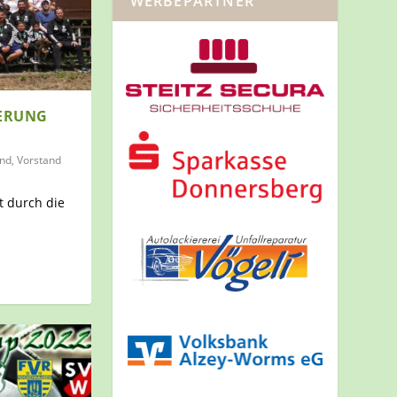
WERBEPARTNER
DERUNG
end
,
Vorstand
t durch die