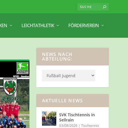
XEN
LEICHTATHLETIK
FÖRDERVEREIN
NEWS NACH
ABTEILUNG:
AKTUELLE NEWS
SVK Tischtennis in
Sellrain
03/08/2026
|
Tischtennis